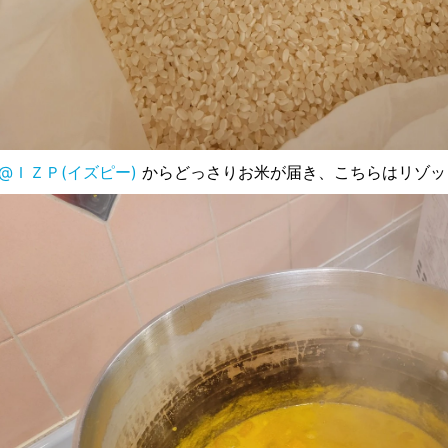
@ＩＺＰ(イズピー)
からどっさりお米が届き、こちらはリゾッ