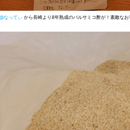
@なってぃ
から長崎より8年熟成のバルサミコ酢が！素敵なお