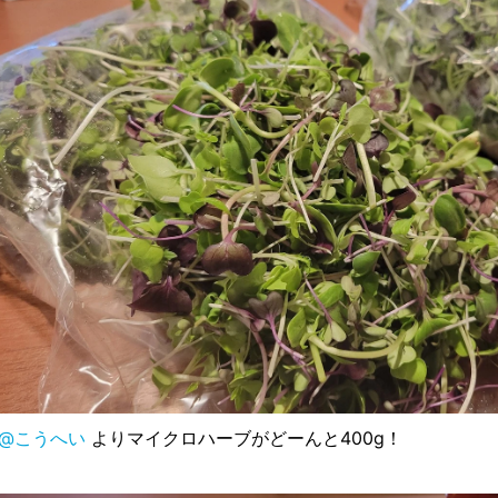
@こうへい
よりマイクロハーブがどーんと400g！