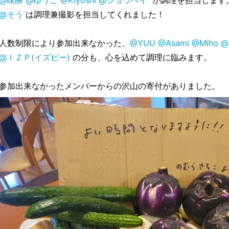
@味醂
@ゆうご
@Kiyoshi
@ショウヘイ
が調理を担当します
@そう
は調理兼撮影を担当してくれました！
人数制限により参加出来なかった、
@YUU
@Asami
@Miho
@
@ＩＺＰ(イズピー)
の分も、心を込めて調理に臨みます。
参加出来なかったメンバーからの沢山の寄付がありました。