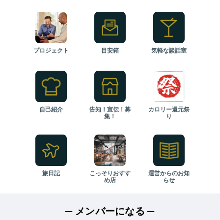
プロジェクト
目安箱
気軽な談話室
自己紹介
告知！宣伝！募
カロリー還元祭
集！
り
旅日記
こっそりおすす
運営からのお知
め店
らせ
─ メンバーになる ─