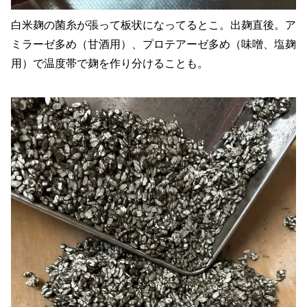
白米麹の菌糸が張って板状になってるとこ。出麹直後。ア
ミラーゼ多め（甘酒用）、プロテアーゼ多め（味噌、塩麹
用）で温度帯で麹を作り分けることも。