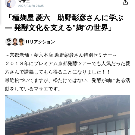
マサエ
2025/04/29 21:35
「種麹屋 菱六 助野彰彦さんに学ぶ
— 発酵文化を支える“麹”の世界」
11
リアクション
～京都老舗・菱六本店 助野彰彦さん特別セミナー～
２０１８年にプレミアム京都発酵ツアーでも人気だった菱
六さんで講義してもら得ることになりました！！
最近松づいてますが、松だけではない、発酵が軸にある活
動をしているマサエです。