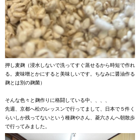
押し麦麹（浸水しないで洗ってすぐ蒸せるから時短で作れ
る。麦味噌とかにすると美味しいです。ちなみに醤油作る
麹とは別の麹菌）
そんな色々と麹作りに格闘している中、、、、
先週、京都へ松のレッスンで行ってまして、日本で５件く
らいしか残ってないという種麹やさん、菱六さんへ朝散歩
で行ってみました。