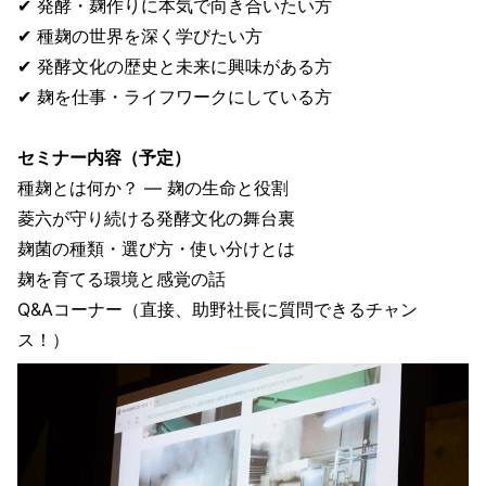
✔ 発酵・麹作りに本気で向き合いたい方
✔ 種麹の世界を深く学びたい方
✔ 発酵文化の歴史と未来に興味がある方
✔ 麹を仕事・ライフワークにしている方
セミナー内容（予定）
種麹とは何か？ — 麹の生命と役割
菱六が守り続ける発酵文化の舞台裏
麹菌の種類・選び方・使い分けとは
麹を育てる環境と感覚の話
Q&Aコーナー（直接、助野社長に質問できるチャン
ス！）