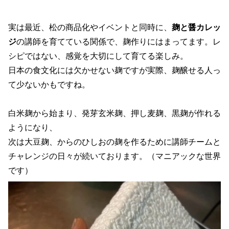
実は最近、松の商品化やイベントと同時に、
麹と醤カレッ
ジ
の講師を育てている関係で、麹作りにはまってます。レ
シピではない、感覚を大切にして育てる楽しみ。
日本の食文化には欠かせない麹ですが実際、麹醸せる人っ
て少ないかもですね。
白米麹から始まり、発芽玄米麹、押し麦麹、黒麹が作れる
ようになり、
次は大豆麹、からのひしおの麹を作るために講師チームと
チャレンジの日々が続いております。（マニアックな世界
です）