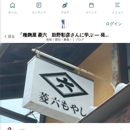
ホーム
コンテンツ
ブログ
イベント
メニュー
ログイン
「種麹屋 菱六 助野彰彦さんに学ぶ — 発酵文化を支える“麹”の世界」
戻る
告知！宣伝！募集！
|
ブログ