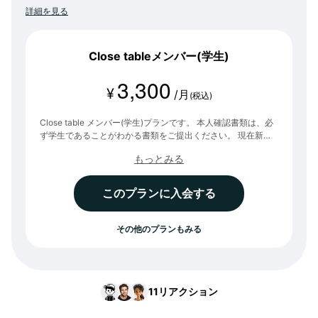
詳細を見る
Close tableメンバー(学生)
3,300
¥
/月
(税込)
Close table メンバー(学生)プランです。 本人確認書類は、必
ず学生であることがわかる書類をご提出ください。 現在新規
メンバーを募集しております。 下記のスケジュールを予定し
もっとみる
ておりますので、新規入会をご希望の方は、事前登録を行って
いただき、招待をお待ちいただけますと幸いです。 ■予定ス
ケジュール ・募集期間 7月4日(土)～7月26日(日) ・招待予定
このプランに入会する
日 7月27日(月) ・新規メンバー向けオリエンイベント ①7月
31日(金)21:00-22:30 ②8月2日(日)10:00-11:30 ③8月8日
(土)10:00-11:30 ④8月13日(木)21:00-22:30 ※いずれかにご
その他のプランもみる
参加いただけますと幸いです。
11
リアクション