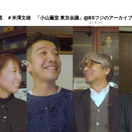
載 ＃米澤文雄 「小山薫堂 東京会議」@BSフジのアーカイ
コンテンツ