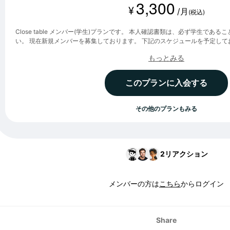
3,300
¥
/月
(税込)
Close table メンバー(学生)プランです。 本人確認書類は、必ず学生であ
い。 現在新規メンバーを募集しております。 下記のスケジュールを予定しておりますので、新規入会をご希
望の方は、事前登録を行っていただき、招待をお待ちいただけますと幸いです。 ■予定スケジュール ・
もっとみる
期間 7月4日(土)～7月26日(日) ・招待予定日 7月27日(月) ・新規メンバー向けオリエンイベント ①7月31日
(金)21:00-22:30 ②8月2日(日)10:00-11:30 ③8月8日(土)10:00-11:30 ④8
れかにご参加いただけますと幸いです。
このプランに入会する
その他のプランもみる
2
リアクション
メンバーの方は
こちら
からログイン
Share