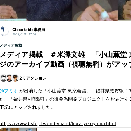
Close table事務局
2023/01/11 17:08
メディア掲載
メディア掲載 ＃米澤文雄 「小山薫堂 
ジのアーカイブ動画（視聴無料）がアッ
2
リアクション
@フミオ
が出演した「小山薫堂 東京会議」、福井県敦賀駅ま
た、「福井県×崎陽軒」の御弁当開発プロジェクトをお届けす
下記にアップされました。
https://www.bsfuji.tv/ondemand/library/koyama.html