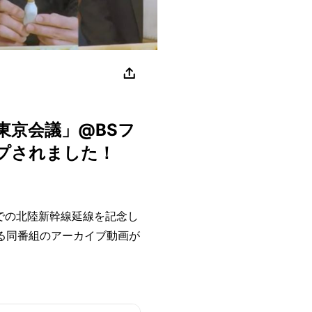
東京会議」@BSフ
プされました！
での北陸新幹線延線を記念し
る同番組のアーカイブ動画が